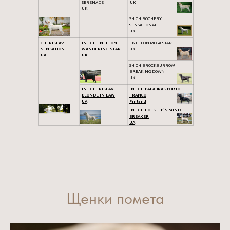
SERENADE
UK
UK
SH CH ROCHEBY
SENSATIONAL
UK
CH IRISLAV
INT CH ENELEON
ENELEON MEGA STAR
SENSATION
WANDERING STAR
UK
UA
UK
SH CH BROCKBURROW
BREAKING DOWN
UK
INT CH IRISLAV
INT CH PALABRAS PORTO
BLONDE IN LAW
FRANCO
UA
Finland
INT CH HOLSTEP`S MIND -
BREAKER
UA
Щенки помета