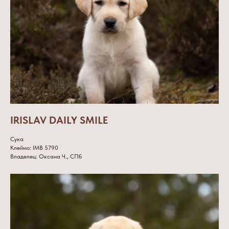
IRISLAV DAILY SMILE
Сука
Клеймо: IMB 5790
Владелец: Оксана Ч., СПб