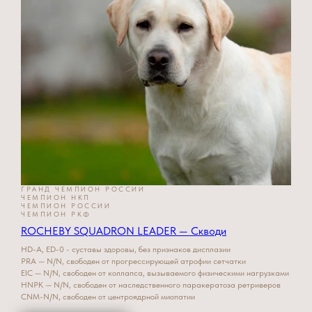
ГРАНД ЧЕМПИОН РОССИИ
ЧЕМПИОН НКП
ЧЕМПИОН РОССИИ
ЧЕМПИОН РКФ
ROCHEBY SQUADRON LEADER — Скводи
HD-A, ED-0 - суставы здоровы, без признаков дисплазии
PRA — N/N, свободен от прогрессирующей атрофии сетчатки
EIC — N/N, свободен от коллапса, вызываемого физическими нагрузками
HNPK — N/N, свободен от наследственного паракератоза ретриверов
CNM-N/N, свободен от центроядрной миопатии