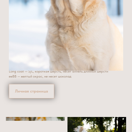
ЧЕМПИОН РОССИИ
2* ЧЕМПИОН РКФ
IRISLAV SENSATION — Кукла
HD — A, ED — 0, суставы здоровы, без признаков дисплазии
prcd PRA — N/N, свободна от прогрессирующей атрофии сетчатки
HNPK — N/N, свободна от наследственного паракератоза ретриверов
EIC — N/N, свободна от коллапса, вызываемого физическими нагрузками
Long coat — S/L, короткая шерсть, несет аллель длинной шерсти
eeBB — желтый окрас, не несет шоколад
Личная страница