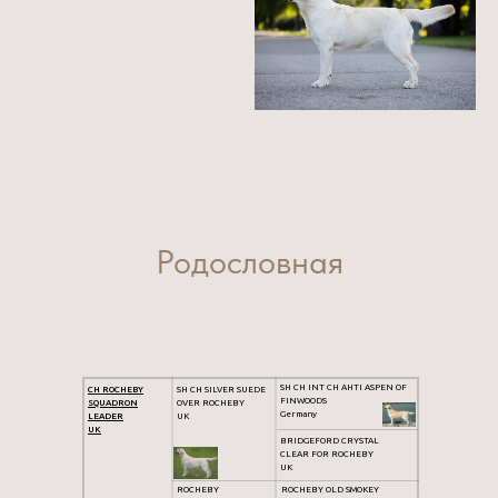
Родословная
SH CH INT CH AHTI ASPEN OF
CH ROCHEBY
SH CH SILVER SUEDE
FINWOODS
SQUADRON
OVER ROCHEBY
Germany
LEADER
UK
UK
BRIDGEFORD CRYSTAL
CLEAR FOR ROCHEBY
UK
ROCHEBY
ROCHEBY OLD SMOKEY