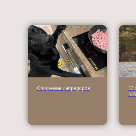
Ожирение лабрадоров
12 
ла