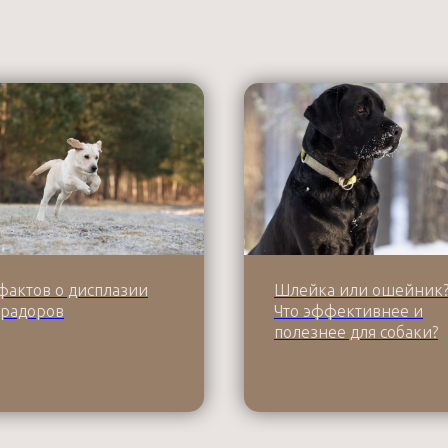
фактов о дисплазии
Шлейка или ошейник
брадоров
Что эффективнее и
полезнее для собаки?