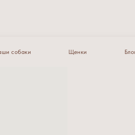
аши собаки
Щенки
Бло