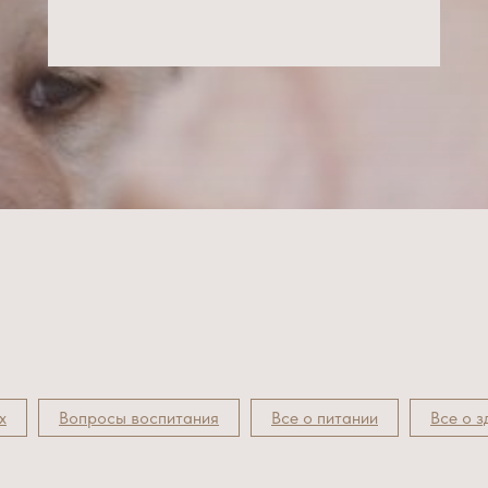
х
Вопросы воспитания
Все о питании
Все о 