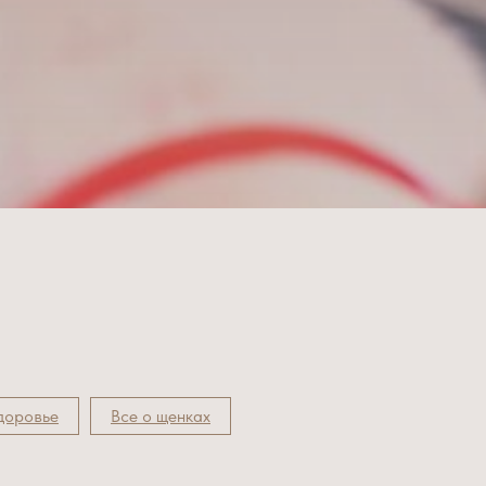
здоровье
Все о щенках