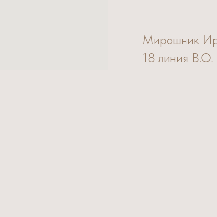
Мирошник И
18 линия В.О.
Федерация
Телефон: +79
Email: irislav@l