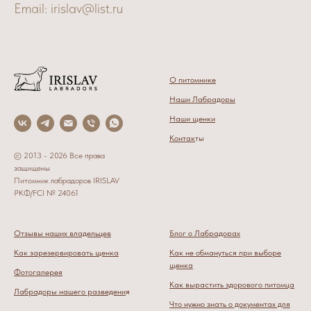
Email: irislav@list.ru
О питомнике
Наши Лабрадоры
Наши щенки
Контак
ты
© 2013 - 2026 Все права
защищены
Питомник лабрадоров IRISLAV
РКФ/FCI № 24061
Отзывы наших владельцев
Блог о Лабрадорах
Как зарезервировать щенка
Как не обмануться при выборе
щенка
Фотогалерея
Как вырастить здорового питомца
Лабрадоры нашего разведени
я
Что нужно знать о документах для