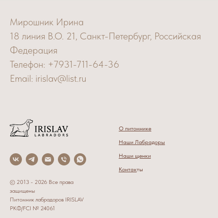
Мирошник Ирина
18 линия В.О. 21, Санкт-Петербург, Российская
Федерация
Телефон: +7931-711-64-36
Email: irislav@list.ru
О питомнике
Наши Лабрадоры
Наши щенки
Контак
ты
© 2013 - 2026 Все права
защищены
Питомник лабрадоров IRISLAV
РКФ/FCI № 24061