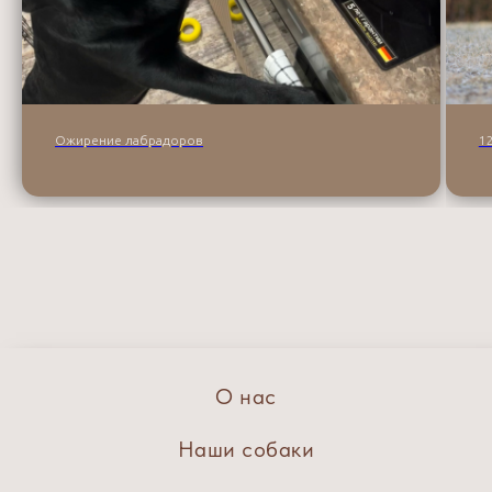
Ожирение лабрадоров
1
О нас
Наши собаки