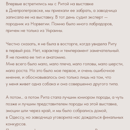
Впервые встретились мы с Ритой на выставке
в Днепропетровске, мы приехали ее забрать, а заводчица
записала ее на выставку. В тот день судил эксперт —
породник из Норвегии. Помню было много лабрадоров,
причем не только из Украины.
Честно сказать, я не была в восторге, когда увидела Риту
в первый раз. Нет, характер и темперамент замечательный.
Я не поняла ее тип и анатомию.
Мне всего было мало, мало плеча, мало головы, мало шерсти,
мало роста. Но это было мое первое, и очень ошибочное
мнение, и обосновывалось оно только лишь на том, что
у меня живет одна собака и она совершенно другого типа.
А потом… а потом Рита стала лучшим юниором породы, а чуть
позже и лучшим представителем породы на этой выставке,
эмоции шли через край, и мы было собрались домой,
в Одессу, но заводчица уговорила нас дождаться финальных
конкурсов.