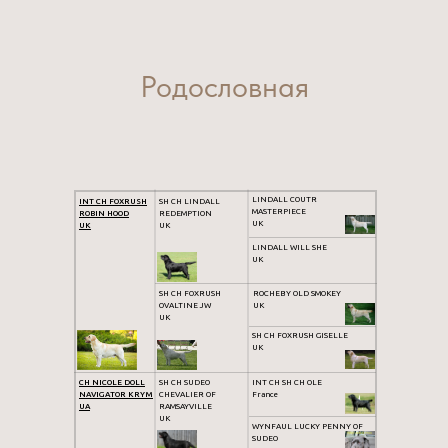
Родословная
LINDALL COUTR
INT CH FOXRUSH
SH CH LINDALL
MASTERPIECE
ROBIN HOOD
REDEMPTION
UK
UK
UK
LINDALL WILL SHE
UK
SH CH FOXRUSH
ROCHEBY OLD SMOKEY
OVALTINE JW
UK
UK
SH CH FOXRUSH GISELLE
UK
CH NICOLE DOLL
SH CH SUDEO
INT CH SH CH OLE
NAVIGATOR KRYM
CHEVALIER OF
France
UA
RAMSAYVILLE
UK
WYNFAUL LUCKY PENNY OF
SUDEO