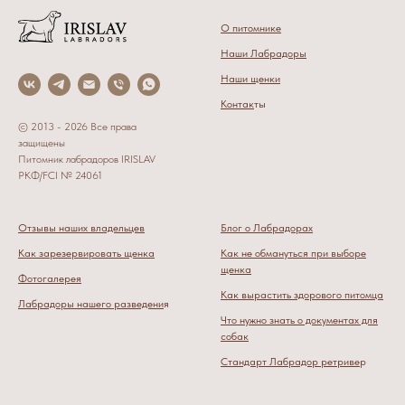
О питомнике
Наши Лабрадоры
Наши щенки
Контак
ты
© 2013 - 2026 Все права
защищены
Питомник лабрадоров IRISLAV
РКФ/FCI № 24061
Отзывы наших владельцев
Блог о Лабрадорах
Как зарезервировать щенка
Как не обмануться при выборе
щенка
Фотогалерея
Как вырастить здорового питомца
Лабрадоры нашего разведени
я
Что нужно знать о документах для
собак
Стандарт Лабрадор ретриве
р