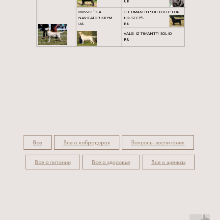
UK
IMISSOL`DIA
CH TIMANTTI SOLID V.I.P. FOR
NAVIGATOR KRYM
HOLSTEP'S
UA
RU
VALSI IZ TIMANTTI SOLID
RU
Все
Все о лабрадорах
Вопросы воспитания
Все о питании
Все о здоровье
Все о щенках