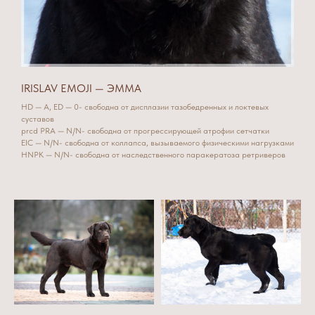
IRISLAV EMOJI — ЭММА
HD — A, ED — 0- свободна от дисплазии тазобедренных и локтевых
суставов
prcd PRA — N/N- свободна от прогрессирующей атрофии сетчатки
EIC — N/N- свободна от коллапса, вызываемого физическими нагрузками
HNPK — N/N- свободна от наследственного паракератоза ретриверов