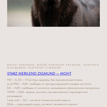
ИНТЕР ЧЕМПИОН, ЮНЫЙ ЧЕМПИОН УКРАИНЫ, ЧЕМПИОН
МОЛДАВИИ, ЧЕМПИОН РУМЫНИИ
STARZ MERILEND ZIGMUND — МОНТ
HD — A, ED — 0 Суставы здоровы, без признаков дисплазии
prcd PRA — N/N- свободен от прогрессирующей атрофии сетчатки
EIC — N/N- свободен от коллапса, вызываемого физическими нагрузками
HNPK — N/M- здоров, носитель наследственного паракератоза
ретриверов
Long coat — S/S — не несет аллель длинной шерсти
EEbb — коричневый окрас, не несет ген желтого окраса