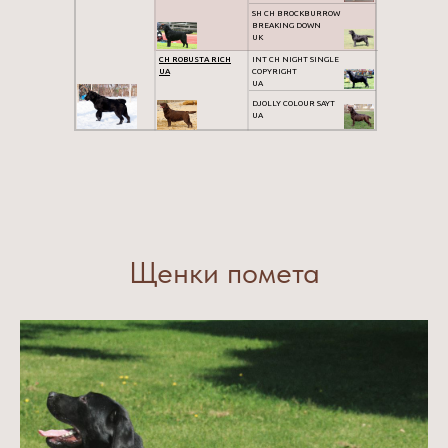
SH CH BROCKBURROW
BREAKING DOWN
UK
CH ROBUSTA RICH
INT CH NIGHT SINGLE
UA
COPYRIGHT
UA
DJOLLY COLOUR SAYT
UA
Щенки помета