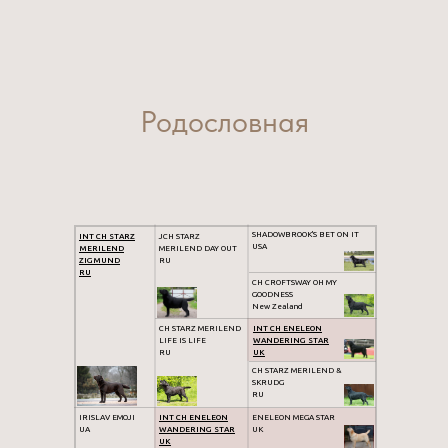
Родословная
SHADOWBROOK'S BET ON IT
INT CH STARZ
JCH STARZ
USA
MERILEND
MERILEND DAY OUT
ZIGMUND
RU
RU
CH CROFTSWAY OH MY
GOODNESS
New Zealand
CH STARZ MERILEND
INT CH ENELEON
LIFE IS LIFE
WANDERING STAR
RU
UK
CH STARZ MERILEND &
SKRUDG
RU
IRISLAV EMOJI
INT CH ENELEON
ENELEON MEGA STAR
UA
WANDERING STAR
UK
UK