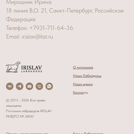
Мирошник Ирина
18 линия В.О. 21, Санкт-Петербург, Российская
Федерация
Телефон: +7931-711-64-36
Email: irislav@list.ru
О питомнике
Наши Лабрадоры
Наши щенки
Контак
ты
© 2013 - 2026 Все права
защищены
Питомник лабрадоров IRISLAV
РКФ/FCI № 24061
Отзывы наших владельцев
Блог о Лабрадорах