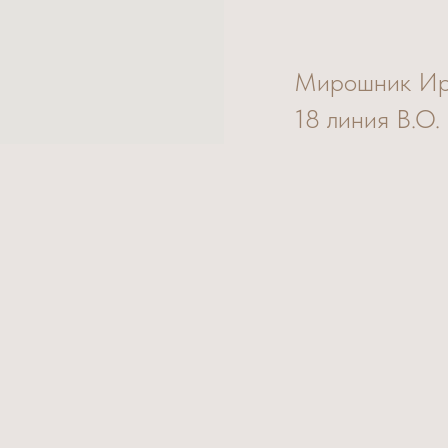
Мирошник И
18 линия В.О.
Федерация
Телефон: +79
Email: irislav@l