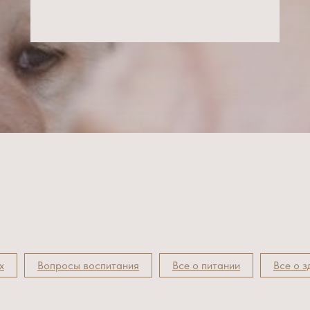
х
Вопросы воспитания
Все о питании
Все о 