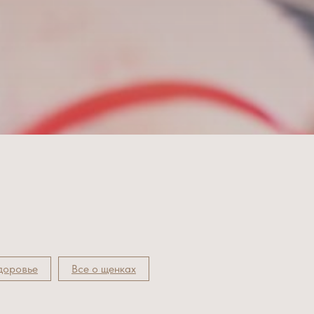
здоровье
Все о щенках