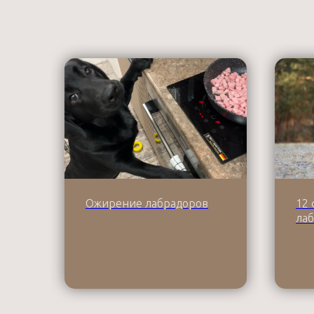
Ожирение лабрадоров
12 
ла