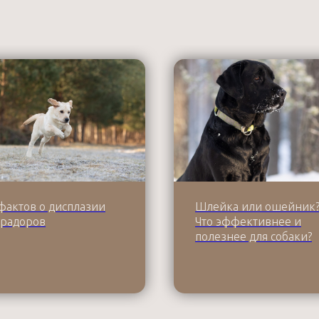
фактов о дисплазии
Шлейка или ошейник
брадоров
Что эффективнее и
полезнее для собаки?