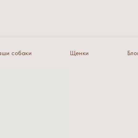
аши собаки
Щенки
Бло