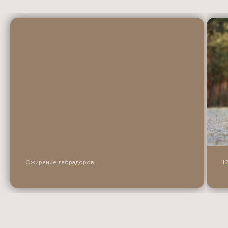
Ожирение лабрадоров
1