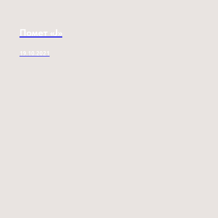
Помет «J»
19.10.2021