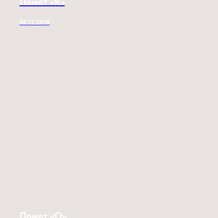
Помет «R»
06.12.2019
Помет «O»