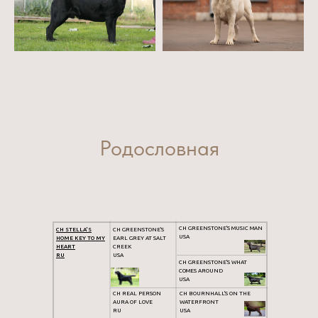
Родословная
CH GREENSTONE'S MUSIC MAN
CH STELLA'S
CH GREENSTONE'S
USA
HOME KEY TO MY
EARL GREY AT SALT
HEART
CREEK
RU
USA
CH GREENSTONE'S WHAT
COMES AROUND
USA
CH REAL PERSON
CH BOURNHALL'S ON THE
AURA OF LOVE
WATERFRONT
RU
USA