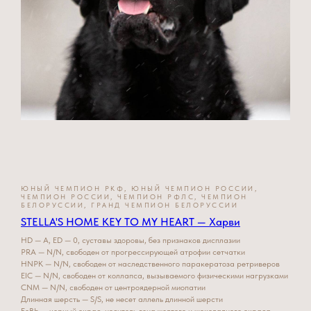
ЮНЫЙ ЧЕМПИОН РКФ, ЮНЫЙ ЧЕМПИОН РОССИИ,
ЧЕМПИОН РОССИИ, ЧЕМПИОН РФЛС, ЧЕМПИОН
БЕЛОРУССИИ, ГРАНД ЧЕМПИОН БЕЛОРУССИИ
STELLA'S HOME KEY TO MY HEART — Харви
HD — A, ED — 0, суставы здоровы, без признаков дисплазии
PRA — N/N, свободен от прогрессирующей атрофии сетчатки
HNPK — N/N, свободен от наследственного паракератоза ретриверов
EIC — N/N, свободен от коллапса, вызываемого физическими нагрузками
CNM — N/N, свободен от центроядерной миопатии
Длинная шерсть — S/S, не несет аллель длинной шерсти
EeBb — черный окрас, носитель гена желтого и шоколадного окраса