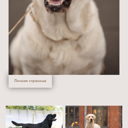
IRISLAV INTRIGUE — Эра
HD — B, ED — 0, суставы здоровы, без признаков дисплазии
prcd PRA — N/N, свободна от прогрессирующей атрофии сетчатки
HNPK — N/N, свободна от наследственного паракератоза ретриверов
EIC — N/N, свободна от коллапса, вызываемого физическими нагрузками
eeBB — желтый, не несет ген шоколадного окраса
Личная страница