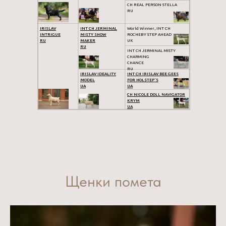
CH REAL PERSON STELLA
RU
IRISLAV
INT CH JERMINAL
World Winner, INT CH
INTRIGUE
MISTY SHOW
ROCHEBY STEP AHEAD
RU
MAKER
UK
RU
INT CH JERMINAL MISTY
CHARMING
CHANCE
RU
IRISLAV IDEALITY
INT CH IRISLAV BEE GEES
MODEL
FOR HOLSTEP`S
UA
UA
CH NICOLE DOLL NAVIGATOR
KRYM
UA
Щенки помета