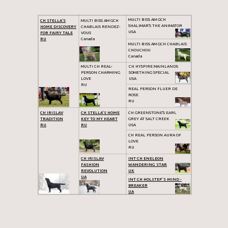
MULTI BISS AM GCH
CH STELLA’S
MULTI BISS AM GCH
SHALIMAR'S THE ANIMATOR
HOME DISCOVERY
CHABLAIS RENDEZ-
USA
FOR FAIRY TALE
VOUS
RU
Canada
MULTI BISS AM GCH CHABLAIS
CHOUCHOU
Canada
MULTI CH REAL-
CH HYSPIRE MAINLANDS
PERSON CHARMING
SOMETHING SPECIAL
LOVE
USA
RU
REAL PERSON FLUER DE
ROSE
RU
CH IRISLAV
CH STELLA'S HOME
CH GREENSTONE'S EARL
TRADITION
KEY TO MY HEART
GREY AT SALT CREEK
RU
RU
USA
CH REAL PERSON AURA OF
LOVE
RU
CH IRISLAV
INT CH ENELEON
FASHION
WANDERING STAR
REVOLUTION
UK
UA
INT CH HOLSTEP`S MIND -
BREAKER
UA