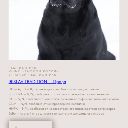
ЧЕМПИОН РКФ
ЮНЫЙ ЧЕМПИОН РОССИИ
2* ЮНЫЙ ЧЕМПИОН РКФ
IRISLAV TRADITION — Прада
HD — А, ED — 0, суставы здоровы, без признаков дисплазии
prcd PRA — N/N, свободна от прогрессирующей атрофии сетчатки
EIC — N/N, свободна от коллапса, вызываемого физическими нагрузками
CNM — N/N, свободна от центроядерной миопатии
HNPK — N/N, свободна от наследственного паракератоза ретриверов
EeBe — черный окрас, несет ген желтого и шоколадного окраса
Личная страница