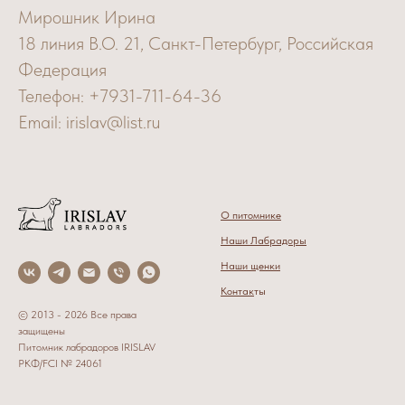
Мирошник Ирина
18 линия В.О. 21, Санкт-Петербург, Российская
Федерация
Телефон: +7931-711-64-36
Email: irislav@list.ru
О питомнике
Наши Лабрадоры
Наши щенки
Контак
ты
© 2013 - 2026 Все права
защищены
Питомник лабрадоров IRISLAV
РКФ/FCI № 24061