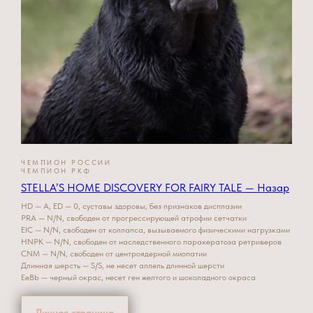
ЧЕМПИОН РОССИИ
ЧЕМПИОН РКФ
STELLA’S HOME DISCOVERY FOR FAIRY TALE — Назар
HD — A, ED — 0, суставы здоровы, без признаков дисплазии
PRA — N/N, свободен от прогрессирующей атрофии сетчатки
EIC — N/N, свободен от коллапса, вызываемого физическими нагрузками
HNPK — N/N, свободен от наследственного паракератоза ретриверов
CNM — N/N, свободен от центроядерной миопатии
Длинная шерсть — S/S, не несет аллель длинной шерсти
EeBb — черный окрас, несет ген желтого и шоколадного окраса
Личная страница